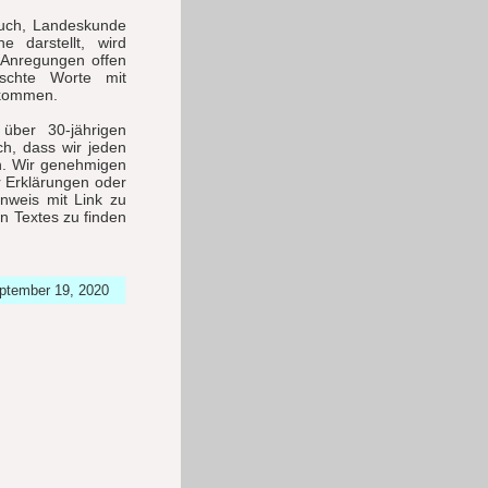
buch, Landeskunde
e darstellt, wird
r Anregungen offen
schte Worte mit
lkommen.
über 30-jährigen
ich, dass wir jeden
n. Wir genehmigen
r Erklärungen oder
inweis mit Link zu
n Textes zu finden
eptember 19, 2020