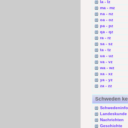
la - lz
ma - mz
na - nz
oa - oz
pa - pz
qa - qz
ra - rz
sa - sz
ta - tz
ua - uz
va - vz
wa - wz
xa - xz
ya - yz
za - zz
Schweden k
Schwedeninfo
Landeskunde
Nachrichten
Geschichte