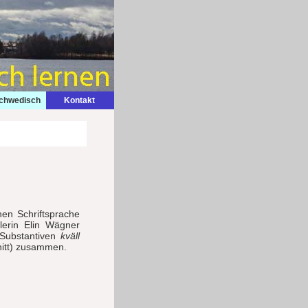
Schwedisch
Kontakt
en Schriftsprache
llerin Elin Wägner
Substantiven
kväll
nitt) zusammen.