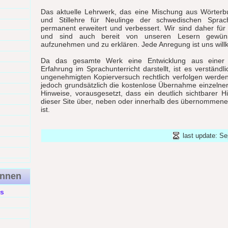
Das aktuelle Lehrwerk, das eine Mischung aus Wörter
und Stillehre für Neulinge der schwedischen Sprach
permanent erweitert und verbessert. Wir sind daher fü
und sind auch bereit von unseren Lesern gewün
aufzunehmen und zu erklären. Jede Anregung ist uns wil
Da das gesamte Werk eine Entwicklung aus einer 
Erfahrung im Sprachunterricht darstellt, ist es verständl
ungenehmigten Kopierversuch rechtlich verfolgen werde
jedoch grundsätzlich die kostenlose Übernahme einzelne
Hinweise, vorausgesetzt, dass ein deutlich sichtbarer H
dieser Site über, neben oder innerhalb des übernommene
ist.
last update: S
ennen
s