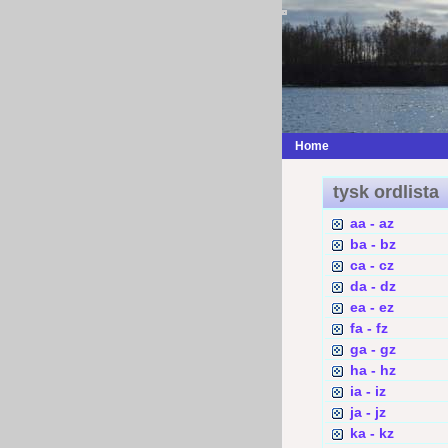
Home
tysk ordlista
aa - az
ba - bz
ca - cz
da - dz
ea - ez
fa - fz
ga - gz
ha - hz
ia - iz
ja - jz
ka - kz