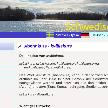
Svenska - Tyska
Deutsch - 
Abendkurs -
kvällskurs
Deklination von
kvällskurs
:
kvällskurs
,
kvällskursen
,
kvällskurser
,
kvällskurserna
en kvällskurs
,
flera kvällskurser
Das Wort
kvällskurs
(Abendkurs) kann in der schwedisch
erstmals im Jahr 1908 in einer Chronik der Schriftste
nachgewiesen werden und setzt sich aus den beiden 
(Abend) und
kurs
(Kurs, Kursus, Lehrgang, Studienabsch
kvällskurs
- Abendkurs
Wichtiger Hinweis: