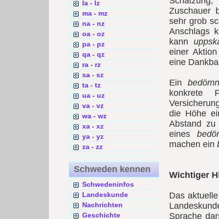
Schätzung,
la - lz
Zuschauer b
ma - mz
sehr grob sc
na - nz
Anschlags 
oa - oz
kann
uppska
pa - pz
einer Aktio
qa - qz
eine Dankbar
ra - rz
sa - sz
Ein
bedömn
ta - tz
konkrete 
ua - uz
Versicherun
va - vz
die Höhe ei
wa - wz
Abstand zu
xa - xz
eines
bedö
ya - yz
machen ein
za - zz
Schweden kennen
Wichtiger H
Schwedeninfos
Landeskunde
Das aktuell
Nachrichten
Landeskunde
Geschichte
Sprache dars