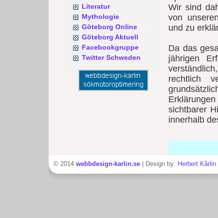
Literatur
Wir sind da
Mythologie
von unsere
Göteborg Online
und zu erklä
Göteborg Aktuell
Facebookgruppe
Da das gesa
Twitter Schweden
jährigen Er
verständlic
rechtlich 
grundsätzl
Erklärungen 
sichtbarer H
innerhalb de
© 2014
webbdesign-karlin.se
| Design by:
Herbert Kårlin