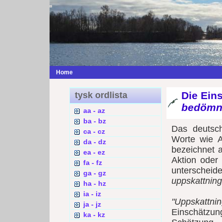
Home
Die Ein
tysk ordlista
bedömn
aa - az
ba - bz
Das deutsc
ca - cz
Worte wie A
da - dz
bezeichnet 
ea - ez
Aktion oder
fa - fz
untersche
ga - gz
uppskattning
ha - hz
ia - iz
"Uppskattni
ja - jz
Einschätz
ka - kz