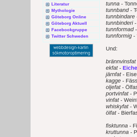
tunna
- Tonn
Literatur
tunnband
- 
Mythologie
tunnbindare
Göteborg Online
tunnbinderi
-
Göteborg Aktuell
tunnformad
-
Facebookgruppe
tunnformig
-
Twitter Schweden
Und:
brännvinsfat
ekfat
-
Eich
järnfat
- Eise
kagge
- Fäs
oljefat
- Ölfa
portvinfat
- P
vinfat
- Wein
whiskyfat
- W
ölfat
- Bierfa
fisktunna
- F
kruttunna
- P