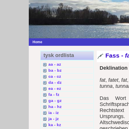
Home
Fass -
f
tysk ordlista
aa - az
Deklination
ba - bz
ca - cz
fat
,
fatet
,
fat
da - dz
tunna
,
tunna
ea - ez
fa - fz
Das Wor
ga - gz
Schriftsprac
ha - hz
Rechtstext
ia - iz
Ursprungs
ja - jz
Altschwed
ka - kz
geschrieben