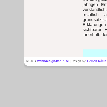
jährigen Er
verständlic
rechtlich 
grundsätzl
Erklärungen 
sichtbarer 
innerhalb des
© 2014
webbdesign-karlin.se
| Design by:
Herbert Kårlin