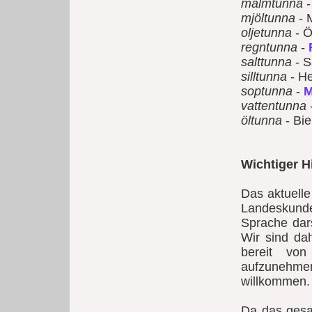
malmtunna
-
mjöltunna
- 
oljetunna
- Ö
regntunna
-
salttunna
- S
silltunna
- He
soptunna
-
M
vattentunna
öltunna
- Bie
Wichtiger H
Das aktuell
Landeskunde
Sprache dars
Wir sind da
bereit vo
aufzunehme
willkommen.
Da das gesa