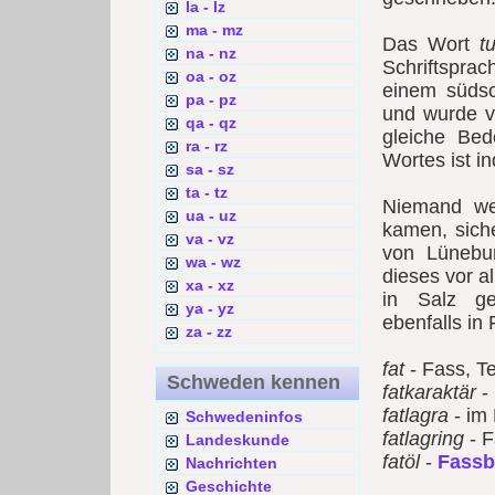
la - lz
ma - mz
Das Wort
t
na - nz
Schriftsprac
oa - oz
einem süds
pa - pz
und wurde v
qa - qz
gleiche Bed
ra - rz
Wortes ist i
sa - sz
ta - tz
Niemand we
ua - uz
kamen, siche
va - vz
von Lünebu
wa - wz
dieses vor a
xa - xz
in Salz ge
ya - yz
ebenfalls in
za - zz
fat
- Fass, Te
Schweden kennen
fatkaraktär
-
fatlagra
- im 
Schwedeninfos
fatlagring
- F
Landeskunde
fatöl
-
Fassb
Nachrichten
Geschichte